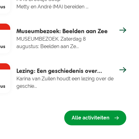
tus
Metty en André (MA) bereiden ...
Museumbezoek: Beelden aan Zee
MUSEUMBEZOEK. Zaterdag 8
tus
augustus: Beelden aan Ze...
Lezing: Een geschiedenis over
water-stad-en-land
Karina van Zuilen houdt een lezing over de
tus
geschie...
Alle activiteiten