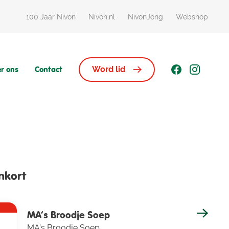
100 Jaar Nivon
Nivon.nl
NivonJong
Webshop
r ons
Contact
Word lid
nkort
MA’s Broodje Soep
MA’s Broodje Soep