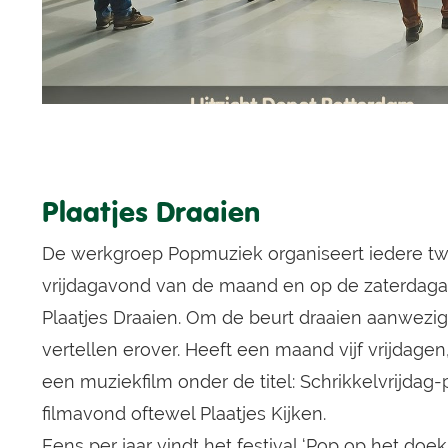
Plaatjes Draaien
De werkgroep Popmuziek organiseert iedere t
vrijdagavond van de maand en op de zaterdag
Plaatjes Draaien. Om de beurt draaien aanwezig
vertellen erover. Heeft een maand vijf vrijdage
een muziekfilm onder de titel: Schrikkelvrijda
filmavond oftewel Plaatjes Kijken.
Eens per jaar vindt het festival ‘Pop op het doek’