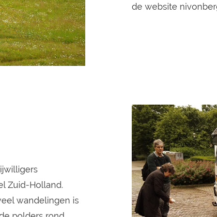
de website nivonber
jwilligers
l Zuid-Holland.
veel wandelingen is
de polders rond