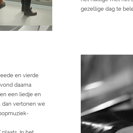
gezellige dag te bel
weede en vierde
avond daarna
en een liedje en
n, dan vertonen we
g-popmuziek-
 plaats. In het