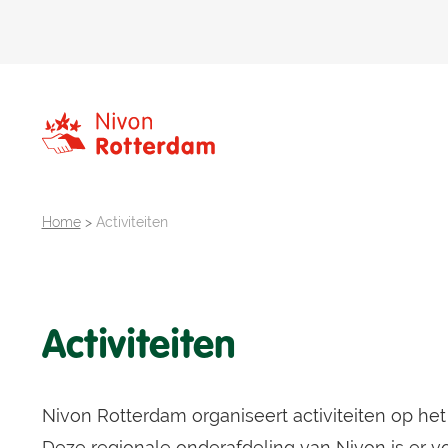
Home
>
Activiteiten
Activiteiten
Nivon Rotterdam organiseert activiteiten op het
Deze regionale onderafdeling van Nivon is er vo