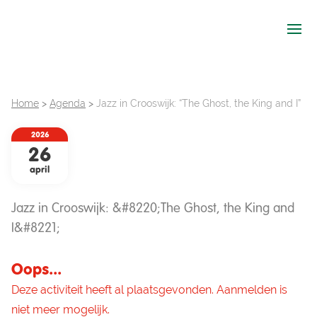
Ope
Home
>
Agenda
>
Jazz in Crooswijk: “The Ghost, the King and I”
2026
26
april
Jazz in Crooswijk: &#8220;The Ghost, the King and
I&#8221;
Oops...
Deze activiteit heeft al plaatsgevonden. Aanmelden is
niet meer mogelijk.