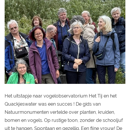
Het uitstapje naar vogelobservatorium Het Tij en het
Quackjeswater was een succes ! De gids van
Natuurmonumenten vertelde over planten, kruiden,
bomen en vogels. Op rustige toon, zonder de schooljuf
uit te hangen. Spontaan en gezellig. Een fijne vrouw! De