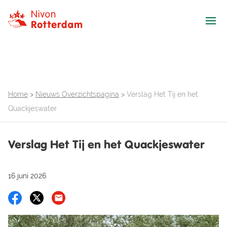
Ope
Home
>
Nieuws Overzichtspagina
>
Verslag Het Tij en het
Quackjeswater
Verslag Het Tij en het Quackjeswater
16 juni 2026